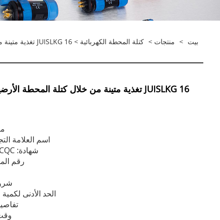
بيت
>
منتجات
>
كتلة المحطة الكهربائية
> JUISLKG 16 تغذية متينة من خلال كتلة المحطة الأرضية ، عمر طويل ، أداء عالي
JUISLKG 16 تغذية متينة من خلال كتلة المحطة ال
مك
اسم العلامة التجارية: 
شهادة: CE ، RoHs ، CQC ، إلخ
رقم الموديل: 6
شروط
الحد الأدنى لكمية الطلب
تفاصيل
وقت ال