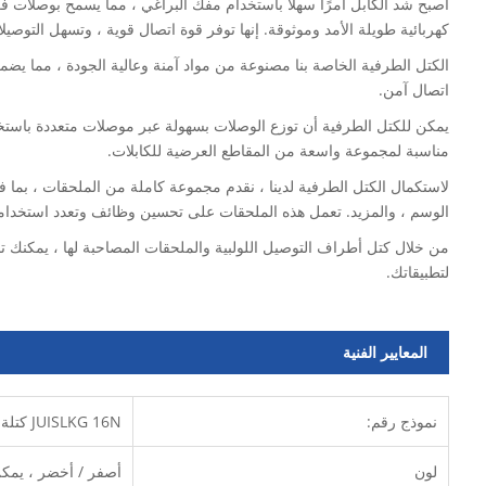
أصبح شد الكابل أمرًا سهلاً باستخدام مفك البراغي ، مما يسمح بوصلات فع
كهربائية طويلة الأمد وموثوقة. إنها توفر قوة اتصال قوية ، وتسهل التوصيلا
الكتل الطرفية الخاصة بنا مصنوعة من مواد آمنة وعالية الجودة ، مما يضمن
اتصال آمن.
يمكن للكتل الطرفية أن توزع الوصلات بسهولة عبر موصلات متعددة باستخد
مناسبة لمجموعة واسعة من المقاطع العرضية للكابلات.
لاستكمال الكتل الطرفية لدينا ، نقدم مجموعة كاملة من الملحقات ، بما ف
الوسم ، والمزيد. تعمل هذه الملحقات على تحسين وظائف وتعدد استخدامات ال
من خلال كتل أطراف التوصيل اللولبية والملحقات المصاحبة لها ، يمكنك ت
لتطبيقاتك.
المعايير الفنية
نموذج رقم:
JUISLKG 16N كتلة المحطة الأرضية المعيارية
لون
أصفر / أخضر ، يمك