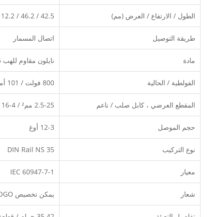
الطول / الارتفاع / العرض (مم)
42.5 / 46.2 / 12.2
طريقة التوصيل
اتصال المسمار
مادة
نايلون مقاوم للهب PA66 ، موصل نحاسي مطلي بالنيكل
الفولطية / الحالية
800 فولت / 101 أمبير
المقطع العرضي ، كابل صلب / ناعم
2.5-25 مم² / 4-16 مم²
حجم الموصل
12-3 أوغ
نوع التركيب
DIN Rail NS 35
معيار
IEC 60947-7-1
شعار
يمكن تخصيص WonkeDQ ، LOGO
تفاصيل التعبئة
35.42 جرام / قطعة ، 50 قطعة / صندوق ، 600 قطعة / الشركة التونسية للملاحة