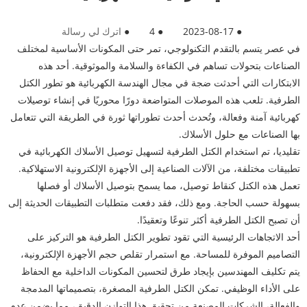
●
2023-08-17
●
4
●
اترك لي رسالة
في عصر يتسم بالتقدم التكنولوجي، تمر حتى المكونات الأساسية لمختلف
الصناعات بتحولات تساهم في الكفاءة والسلامة والموثوقية. أحد هذه
الابتكارات التي أحدثت ضجة في مجال الهندسة الكهربائية هو تطور الكتل
الطرفية. تلعب هذه الموصلات المتواضعة دورًا محوريًا في إنشاء توصيلات
كهربائية آمنة وفعالة، وتُحدث أحدث تطوراتها ثورة في الطريقة التي تتعامل
بها الصناعات مع حلول الأسلاك.
تقليديا، تم استخدام الكتل الطرفية لتسهيل توصيل الأسلاك الكهربائية في
تطبيقات مختلفة، من الآلات الصناعية إلى الأجهزة الإلكترونية الاستهلاكية.
تعمل هذه الكتل كنقاط توصيل، مما يسمح بتوصيل الأسلاك أو فصلها
بسهولة حسب الحاجة. ومع ذلك، فقد دفعت متطلبات التطبيقات الحديثة إلى
أن تصبح الكتل الطرفية أكثر تنوعًا وتعقيدًا.
أحد الاتجاهات الرئيسية التي تقود تطوير الكتل الطرفية هو التركيز على
التصاميم الموفرة للمساحة. مع استمرار تقلص حجم الأجهزة الإلكترونية،
يتم تكليف المهندسين بإيجاد طرق لتحسين المكونات الداخلية مع الحفاظ
على الأداء الوظيفي. تمكن الكتل الطرفية المصغرة، بتصميماتها المدمجة
والفعالة، الشركات المصنعة من تحقيق هذا التوازن الدقيق، مما يضمن عدم