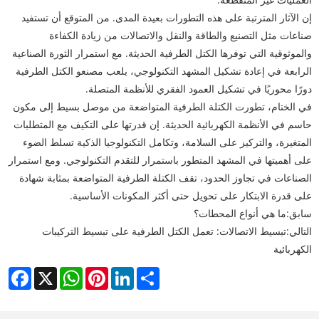
إن الآثار المترتبة على هذه التطورات بعيدة المدى. من المتوقع أن تستفيد
صناعات مثل التصنيع والطاقة والنقل والاتصالات من زيادة الكفاءة
والموثوقية التي توفرها الكتل الطرفية الحديثة. مع استمرار الثورة الصناعية
الرابعة في إعادة تشكيل المشهد التكنولوجي، يلعب مصنعو الكتل الطرفية
دورًا محوريًا في تشكيل العمود الفقري للأنظمة المتصلة.
في الختام، تطورت الكتلة الطرفية المتواضعة من موصل بسيط إلى مكون
حاسم في الأنظمة الكهربائية الحديثة. إن قدرتها على التكيف مع المتطلبات
المتغيرة، والتركيز على السلامة، وتكامل التكنولوجيا الذكية تسلط الضوء
على أهميتها في المشهد المتطور باستمرار للتقدم التكنولوجي. ومع استمرار
الصناعات في تجاوز الحدود، تقف الكتلة الطرفية المتواضعة بمثابة شهادة
على قدرة الابتكار على تحويل حتى أكثر المكونات الأساسية.
سابق:
ما هي أنواع المحطات؟
التالي:
تبسيط الاتصالات: تعمل الكتل الطرفية على تبسيط التركيبات
الكهربائية
cebook
WhatsApp
X
Pinterest
LinkedIn
Share