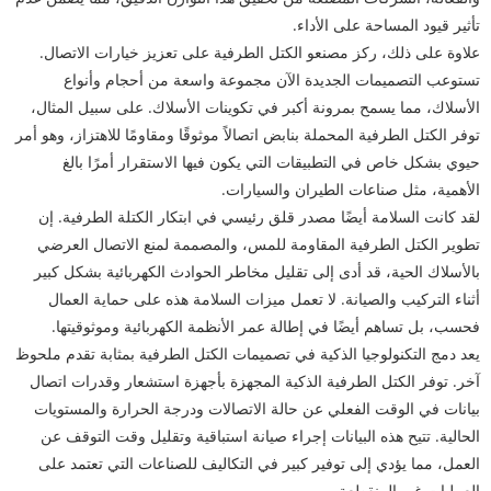
تأثير قيود المساحة على الأداء.
علاوة على ذلك، ركز مصنعو الكتل الطرفية على تعزيز خيارات الاتصال.
تستوعب التصميمات الجديدة الآن مجموعة واسعة من أحجام وأنواع
الأسلاك، مما يسمح بمرونة أكبر في تكوينات الأسلاك. على سبيل المثال،
توفر الكتل الطرفية المحملة بنابض اتصالاً موثوقًا ومقاومًا للاهتزاز، وهو أمر
حيوي بشكل خاص في التطبيقات التي يكون فيها الاستقرار أمرًا بالغ
الأهمية، مثل صناعات الطيران والسيارات.
لقد كانت السلامة أيضًا مصدر قلق رئيسي في ابتكار الكتلة الطرفية. إن
تطوير الكتل الطرفية المقاومة للمس، والمصممة لمنع الاتصال العرضي
بالأسلاك الحية، قد أدى إلى تقليل مخاطر الحوادث الكهربائية بشكل كبير
أثناء التركيب والصيانة. لا تعمل ميزات السلامة هذه على حماية العمال
فحسب، بل تساهم أيضًا في إطالة عمر الأنظمة الكهربائية وموثوقيتها.
يعد دمج التكنولوجيا الذكية في تصميمات الكتل الطرفية بمثابة تقدم ملحوظ
آخر. توفر الكتل الطرفية الذكية المجهزة بأجهزة استشعار وقدرات اتصال
بيانات في الوقت الفعلي عن حالة الاتصالات ودرجة الحرارة والمستويات
الحالية. تتيح هذه البيانات إجراء صيانة استباقية وتقليل وقت التوقف عن
العمل، مما يؤدي إلى توفير كبير في التكاليف للصناعات التي تعتمد على
العمليات غير المنقطعة.